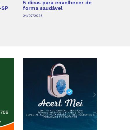
a
5 dicas para envelhecer de
-SP
forma saudável
24/07/2026