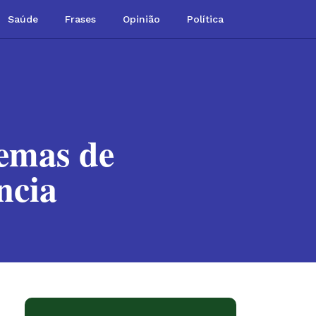
Saúde
Frases
Opinião
Política
lemas de
ncia