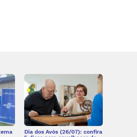
 tema
Dia dos Avós (26/07): confira