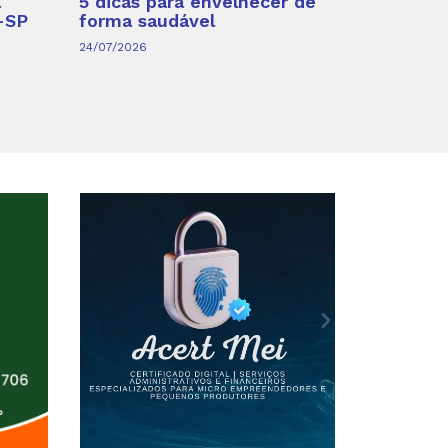
a
5 dicas para envelhecer de
-SP
forma saudável
24/07/2026