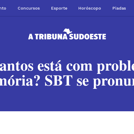
nto
Concursos
Esporte
Horóscopo
Piadas
Santos está com prob
ória? SBT se pronu