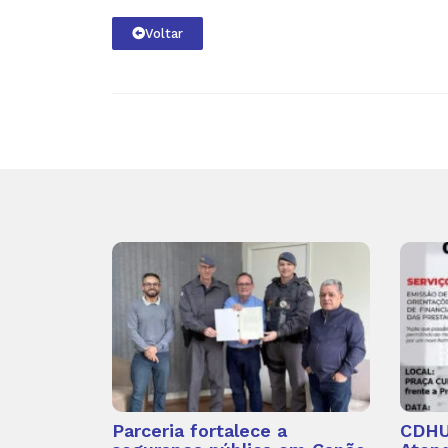
Voltar
Parceria fortalece a
CDHU 