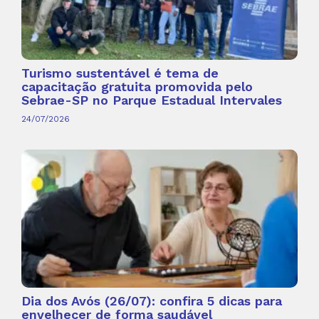
Turismo sustentável é tema de
capacitação gratuita promovida pelo
Sebrae-SP no Parque Estadual Intervales
24/07/2026
Dia dos Avós (26/07): confira 5 dicas para
envelhecer de forma saudável