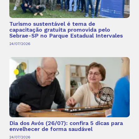
Turismo sustentável é tema de
capacitação gratuita promovida pelo
Sebrae-SP no Parque Estadual Intervales
24/07/2026
Dia dos Avós (26/07): confira 5 dicas para
envelhecer de forma saudável
24/07/2026