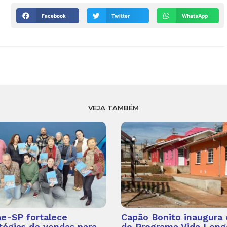
Facebook
Twitter
WhatsApp
VEJA TAMBÉM
e-SP fortalece
Capão Bonito inaugura 
tégias de vendas para
do Programa Vida Long