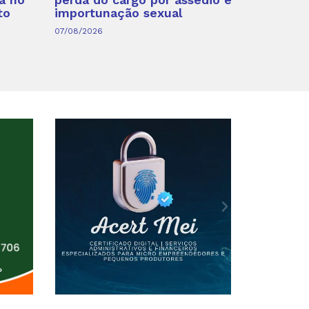
to
importunação sexual
07/08/2026