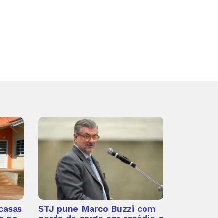
casas
STJ pune Marco Buzzi com
a no
perda do cargo por assédio e