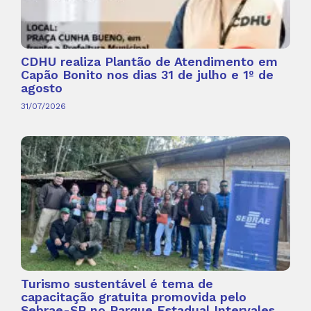
CDHU realiza Plantão de Atendimento em
Capão Bonito nos dias 31 de julho e 1º de
agosto
31/07/2026
Turismo sustentável é tema de
capacitação gratuita promovida pelo
Sebrae-SP no Parque Estadual Intervales