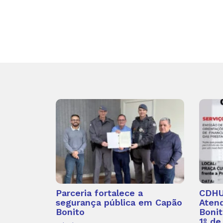
Parceria fortalece a
CDHU 
segurança pública em Capão
Aten
Bonito
Bonit
1º de