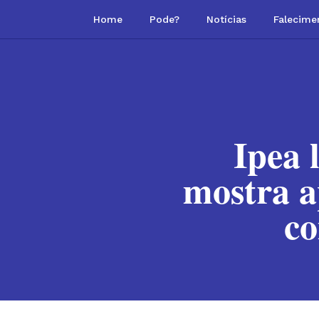
Home
Pode?
Notícias
Falecime
Ipea 
mostra a
co