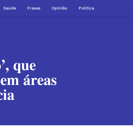
Saúde
Frases
Opinião
Política
’, que
 em áreas
cia