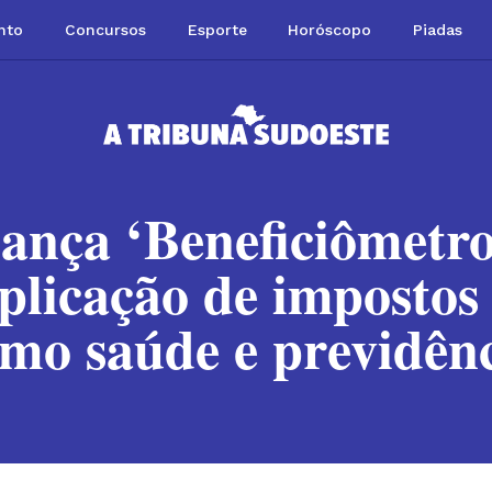
nto
Concursos
Esporte
Horóscopo
Piadas
lança ‘Beneficiômetro
plicação de impostos
mo saúde e previdên