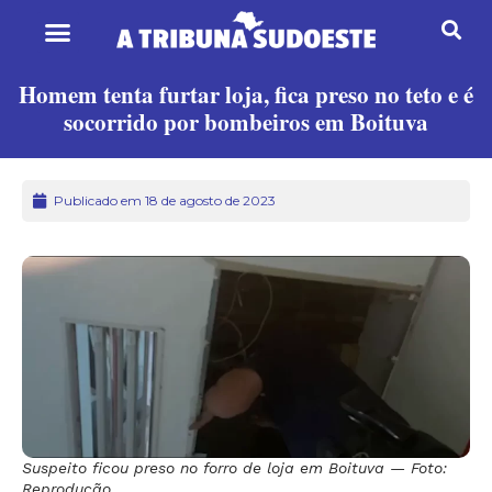
Homem tenta furtar loja, fica preso no teto e é
socorrido por bombeiros em Boituva
Publicado em 18 de agosto de 2023
Suspeito ficou preso no forro de loja em Boituva — Foto:
Reprodução