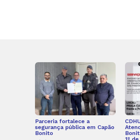
Parceria fortalece a
CDHU 
segurança pública em Capão
Aten
Bonito
Bonit
1º de