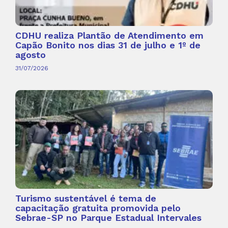
CDHU realiza Plantão de Atendimento em
Capão Bonito nos dias 31 de julho e 1º de
agosto
31/07/2026
Turismo sustentável é tema de
capacitação gratuita promovida pelo
Sebrae-SP no Parque Estadual Intervales