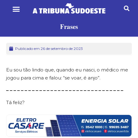
Frases
Publicado em 26 de setembro de 2023
Eu sou tão lindo que, quando eu nasci, o médico me
jogou para cima e falou: “se voar, é anjo”.
– – – – – – – – – – – – – – – – – – – – – – – – – – – – – – – –
Tá feliz?