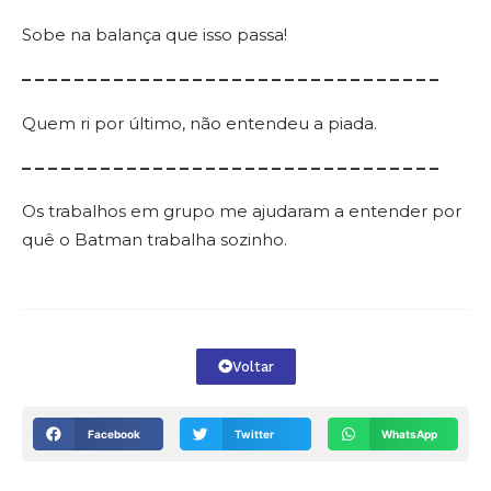
Sobe na balança que isso passa!
– – – – – – – – – – – – – – – – – – – – – – – – – – – – – – – –
Quem ri por último, não entendeu a piada.
– – – – – – – – – – – – – – – – – – – – – – – – – – – – – – – –
Os trabalhos em grupo me ajudaram a entender por
quê o Batman trabalha sozinho.
Voltar
Facebook
Twitter
WhatsApp