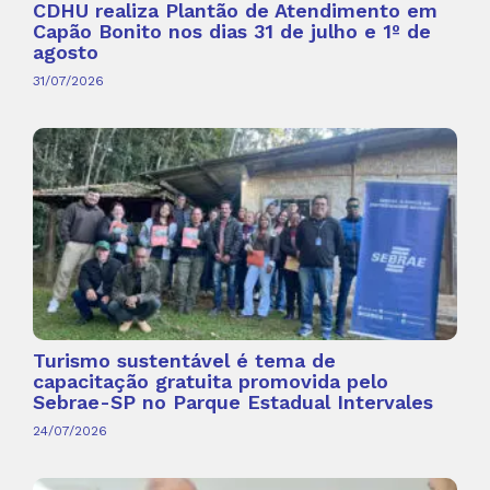
CDHU realiza Plantão de Atendimento em
Capão Bonito nos dias 31 de julho e 1º de
agosto
31/07/2026
Turismo sustentável é tema de
capacitação gratuita promovida pelo
Sebrae-SP no Parque Estadual Intervales
24/07/2026