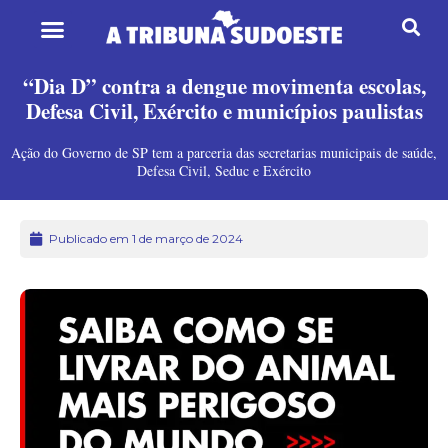
“Dia D” contra a dengue movimenta escolas,
Defesa Civil, Exército e municípios paulistas
Ação do Governo de SP tem a parceria das secretarias municipais de saúde,
Defesa Civil, Seduc e Exército
Publicado em 1 de março de 2024