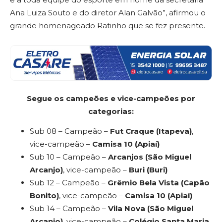
Ana Luiza Souto e do diretor Alan Galvão”, afirmou o
grande homenageado Ratinho que se fez presente.
Segue os campeões e vice-campeões por
categorias:
Sub 08 – Campeão –
Fut Craque (Itapeva)
,
vice-campeão –
Camisa 10 (Apiaí)
Sub 10 – Campeão –
Arcanjos (São Miguel
Arcanjo)
, vice-campeão –
Buri (Buri)
Sub 12 – Campeão –
Grêmio Bela Vista (Capão
Bonito)
, vice-campeão –
Camisa 10 (Apiaí)
Sub 14 – Campeão –
Vila Nova (São Miguel
Arcanjo)
, vice-campeão –
Colégio Santa Maria