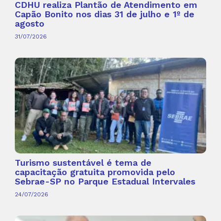
CDHU realiza Plantão de Atendimento em
Capão Bonito nos dias 31 de julho e 1º de
agosto
31/07/2026
Turismo sustentável é tema de
capacitação gratuita promovida pelo
Sebrae-SP no Parque Estadual Intervales
24/07/2026