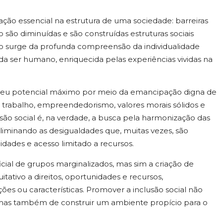
ção essencial na estrutura de uma sociedade: barreiras
o são diminuídas e são construídas estruturas sociais
ução surge da profunda compreensão da individualidade
a ser humano, enriquecida pelas experiências vividas na
e seu potencial máximo por meio da emancipação digna de
trabalho, empreendedorismo, valores morais sólidos e
usão social é, na verdade, a busca pela harmonização das
eliminando as desigualdades que, muitas vezes, são
idades e acesso limitado a recursos.
icial de grupos marginalizados, mas sim a criação de
ativo a direitos, oportunidades e recursos,
es ou características. Promover a inclusão social não
as, mas também de construir um ambiente propício para o