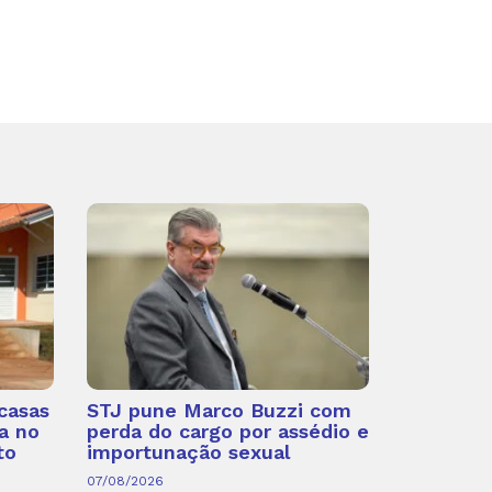
casas
STJ pune Marco Buzzi com
a no
perda do cargo por assédio e
to
importunação sexual
07/08/2026