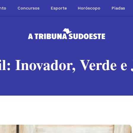
nto
Concursos
Esporte
Horóscopo
Piadas
il: Inovador, Verde e 