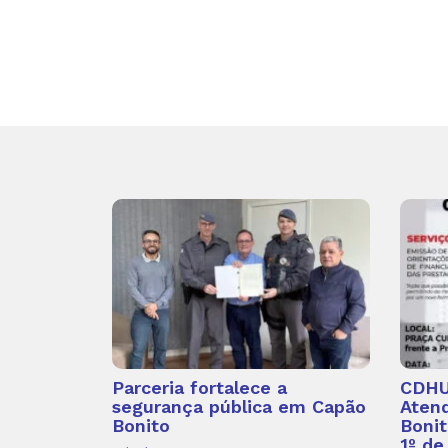
Parceria fortalece a
CDHU 
segurança pública em Capão
Aten
Bonito
Bonit
1º de